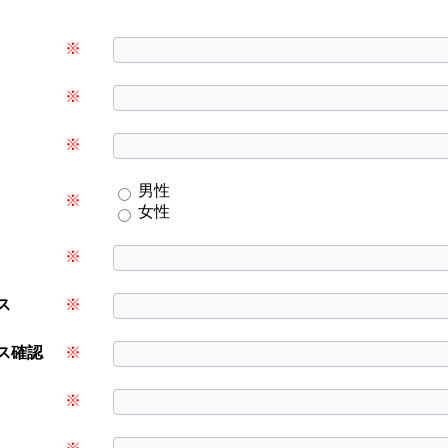
※
※
※
男性
※
女性
※
ス
※
ス確認
※
※