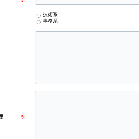
※
技術系
事務系
歴
※